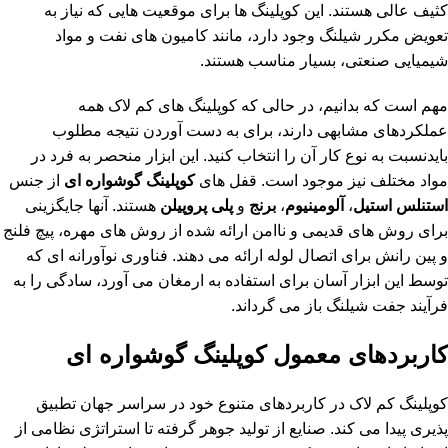
کثیف عالی هستند. این کوپلینگ ها برای موقعیت هایی که نیاز به
تعویض مکرر شیلنگ وجود دارد، مانند کامیون های نفت و مواد
شیمیایی صنعتی، بسیار مناسب هستند.
مهم است که بدانیم، در حالی که کوپلینگ های
کم لاک
همه
عملکردهای مشابهی دارند، برای به دست آوردن نتیجه مطلوب
بایدنسبت به نوع کار آن را انتخاب کنید. این ابزار منحصر به فرد در
مواد مختلف نیز موجود است. قفل های
کوپلینگ گوشواره ای
از جنس
استنلس استیل
،
آلومینیوم
،
برنج
و
پلی پروپیلن
هستند. آنها جایگزینی
برای روش های قدیمی و ناامن ارائه شده از روش های مهره، پیچ فلنج
و پین رانش برای اتصال لوله ارائه می دهند. فناوری نوآورانه ای که
توسط این ابزار آسان برای استفاده به ارمغان می آورد، سادگی را به
فرآیند جفت شیلنگ باز می گرداند.
کاربردهای معمول کوپلینگ گوشواره ای
کوپلینگ کم لاک در کاربردهای متنوع خود در سراسر جهان تطبیق
پذیری پیدا می کند. صنایع از تولید جوهر گرفته تا استراتژی نظامی از