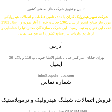
تامین و تجهیز شرکت های صنعتی کشور
شرکت سپهر هیدرولیک کاران
با هدف تامین قطعات و اتصالات هیدرولیکی
مورد نیاز صنایع کشور از سال 1361 فعالیت خود را آغاز نموده و ازسال 1381
تحت این عنوان به ثبت رسید . این شرکت سازندگان معتبر دنیا را شناسایی و
از طریق واردات نیاز صنایع کشور را مرتفع می نماید .
اشتراک گذاری:
آدرس
تهران خیابان امیر کبیر خیابان ناظم الاطبا جنوبی پ 116 و پلاک 36
ایمیل
info@sepehrhose.com
شماره تماس
فروش اتصالات، شیلنگ هیدرولیک و ترموپلاستیک
09101941965 خط ویژه فروش و پشتیبانی