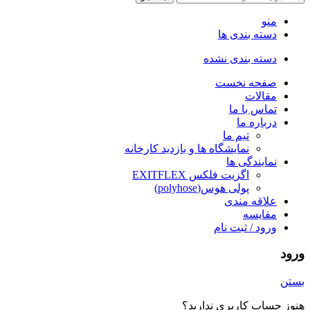
منو
دسته بندی ها
دسته بندی نشده
صفحه نخست
مقالات
تماس با ما
درباره ما
تیم ما
نمایشگاه ها و بازدید کارخانه
نمایندگی ها
اگزیت فلکس EXITFLEX
پولی هوس(polyhose)
علاقه مندی
مقایسه
ورود / ثبت نام
ورود
بستن
هنوز حساب کاربری ندارید؟