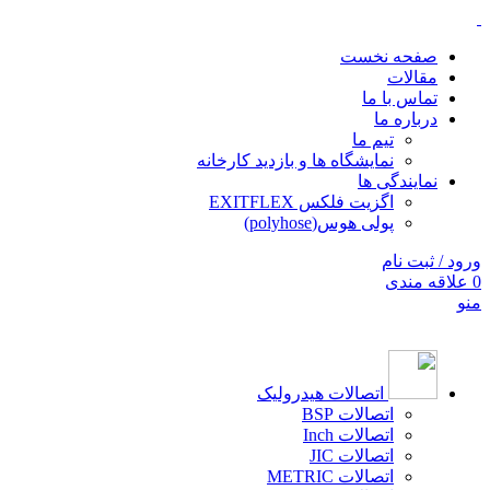
صفحه نخست
مقالات
تماس با ما
درباره ما
تیم ما
نمایشگاه ها و بازدید کارخانه
نمایندگی ها
اگزیت فلکس EXITFLEX
پولی هوس(polyhose)
ورود / ثبت نام
0
علاقه مندی
منو
اتصالات هیدرولیک
اتصالات BSP
اتصالات Inch
اتصالات JIC
اتصالات METRIC