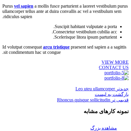
Purus
vel sapien
a mollis fusce parturient a laoreet vestibulum purus
ullamcorper tellus ante at duira convallis ac vel a vestibulum sem
ridiculus sapien.
Suscipit habitant vulputate a porta.
Consectetur vestibulum cubilia acc.
Scelerisque litora ipsum parturient.
Id volutpat consequat
arcu tristique
praesent sed sapien a a sagittis
sit condimentum hac ut congue.
VIEW MORE
CONTACT US
جدیدتر
Leo uteu ullamcorper
بازگشت به لیست
قدیمی تر
Rhoncus quisque sollicitudin
نمونه کارهای مشابه
مشاهده بزرگ