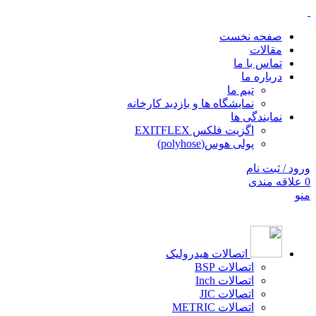
صفحه نخست
مقالات
تماس با ما
درباره ما
تیم ما
نمایشگاه ها و بازدید کارخانه
نمایندگی ها
اگزیت فلکس EXITFLEX
پولی هوس(polyhose)
ورود / ثبت نام
0
علاقه مندی
منو
اتصالات هیدرولیک
اتصالات BSP
اتصالات Inch
اتصالات JIC
اتصالات METRIC