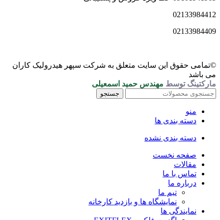
02133984412
02133984409
©تمامی حقوق این سایت متعلق به شرکت سپهر هیدرولیک کاران
می باشد
مارکتینگ توسط
مهندس حمید اسمعیلی
جستجو
منو
دسته بندی ها
دسته بندی نشده
صفحه نخست
مقالات
تماس با ما
درباره ما
تیم ما
نمایشگاه ها و بازدید کارخانه
نمایندگی ها