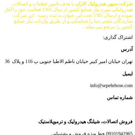
شرکت سپهر هیدرولیک کاران
با هدف تامین قطعات و اتصالات
هیدرولیکی مورد نیاز صنایع کشور از سال 1361 فعالیت خود را آغاز
نموده و ازسال 1381 تحت این عنوان به ثبت رسید . این شرکت
سازندگان معتبر دنیا را شناسایی و از طریق واردات نیاز صنایع
کشور را مرتفع می نماید .
اشتراک گذاری:
آدرس
تهران خیابان امیر کبیر خیابان ناظم الاطبا جنوبی پ 116 و پلاک 36
ایمیل
info@sepehrhose.com
شماره تماس
فروش اتصالات، شیلنگ هیدرولیک و ترموپلاستیک
09101941965 خط ویژه فروش و پشتیبانی