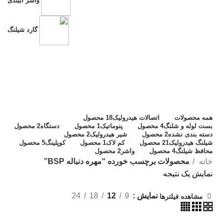
واشر آببندی
گارد شیلنگ
مهره دنباله BSP
دسته بندی ها
همه
محصولات
اتصالات هیدرولیک
18 محصول
بست لوله و شلنگ
4 محصول
پنوماتیک
1 محصول
دستگاه
2 محصول
دسته بندی نشده
2 محصول
شیر هیدرولیک
2 محصول
شیلنگ هیدرولیک
21 محصول
کم لاک
1 محصول
کوپلینگ
5 محصول
محافظ شیلنگ
4 محصول
واشر
2 محصول
خانه
محصولات برچسب خورده “مهره دنباله BSP”
نمایش یک نتیجه
نمایش
9
12
18
24
مشاهده فیلترها