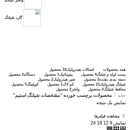
واشر آببندی
گارد شیلنگ
مشخصات شیلنگ استیم
دسته بندی ها
همه
محصولات
اتصالات هیدرولیک
18 محصول
بست لوله و شلنگ
4 محصول
پنوماتیک
1 محصول
دستگاه
2 محصول
دسته بندی نشده
2 محصول
شیر هیدرولیک
2 محصول
شیلنگ هیدرولیک
21 محصول
کم لاک
1 محصول
کوپلینگ
5 محصول
محافظ شیلنگ
4 محصول
واشر
2 محصول
خانه
محصولات برچسب خورده “مشخصات شیلنگ استیم”
نمایش یک نتیجه
مشاهده فیلترها
نمایش
9
12
18
24