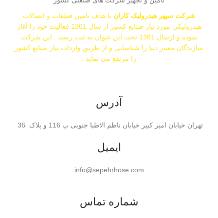
تامین و تجهیز شرکت های صنعتی کشور
شرکت سپهر هیدرولیک کاران
با هدف تامین قطعات و اتصالات
هیدرولیکی مورد نیاز صنایع کشور از سال 1361 فعالیت خود را آغاز
نموده و ازسال 1381 تحت این عنوان به ثبت رسید . این شرکت
سازندگان معتبر دنیا را شناسایی و از طریق واردات نیاز صنایع کشور
را مرتفع می نماید .
اشتراک گذاری:
آدرس
تهران خیابان امیر کبیر خیابان ناظم الاطبا جنوبی پ 116 و پلاک 36
ایمیل
info@sepehrhose.com
شماره تماس