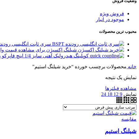
وضعیت فروش
فروش ویژه
موجود در انبار
محبوب ترین محصولات
سری ثابت انگلیسی رودنده PT
شیلنگ اکسیژن
برای مشاهده قیمت وا
کوپلینگ هیدرولیک آهنی سایز 1/4 اینچ فاپرکو
ب
خانه
محصولات برچسب خورده “خرید شیلنگ استیم”
نمایش یک نتیجه
مشاهده فیلترها
نمایش
9
12
18
24
مقایسه
شیلنگ استیم