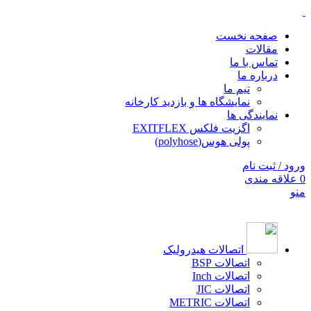
صفحه نخست
مقالات
تماس با ما
درباره ما
تیم ما
نمایشگاه ها و بازدید کارخانه
نمایندگی ها
اگزیت فلکس EXITFLEX
پولی هوس(polyhose)
ورود / ثبت نام
0
علاقه مندی
منو
اتصالات هیدرولیک
اتصالات BSP
اتصالات Inch
اتصالات JIC
اتصالات METRIC