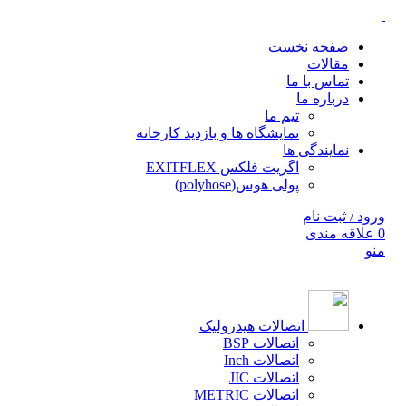
صفحه نخست
مقالات
تماس با ما
درباره ما
تیم ما
نمایشگاه ها و بازدید کارخانه
نمایندگی ها
اگزیت فلکس EXITFLEX
پولی هوس(polyhose)
ورود / ثبت نام
0
علاقه مندی
منو
اتصالات هیدرولیک
اتصالات BSP
اتصالات Inch
اتصالات JIC
اتصالات METRIC