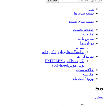
جستجو
منو
دسته بندی ها
دسته بندی نشده
صفحه نخست
مقالات
تماس با ما
درباره ما
تیم ما
نمایشگاه ها و بازدید کارخانه
نمایندگی ها
اگزیت فلکس EXITFLEX
پولی هوس(polyhose)
علاقه مندی
مقایسه
ورود / ثبت نام
ورود
بستن